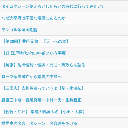
タイムマシーン使えるとしたらどの時代に行ってみたい?
なぜ大宰府は不便な場所にあるのか
モンゴル帝国画期論
【第29回】豊臣兄弟！【天下への道】
【J】江戸時代が150年前という事実
【尾張】池田恒利・恒興・元助・輝政らを語る
ローマ帝国滅亡から暗黒の中世へ
【三国志】吉川英治ってどうよ【新・水滸伝】
豊臣三中老 堀尾良晴・中村一氏・生駒親正
【佐竹・江戸】 常陸の戦国大名【小田・大掾】
世界史の名言、名シーン、名台詞をあげる